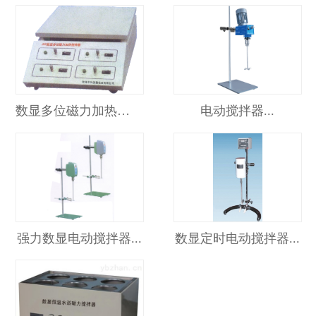
数显多位磁力加热搅拌器...
电动搅拌器...
强力数显电动搅拌器...
数显定时电动搅拌器...