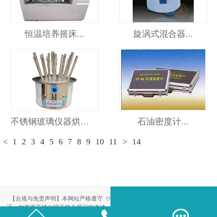
恒温培养摇床...
旋涡式混合器...
不锈钢玻璃仪器烘干器...
石油密度计...
<
1
2
3
4
5
6
7
8
9
10
11
>
14
【合规与免责声明】本网站严格遵守《中华人民共和国广告法》，尽力规范用
语。如页面不慎出现不符合规定的表述，敬请联系我们，将立即更正；相关内容



仅供参考，不构成交易依据。