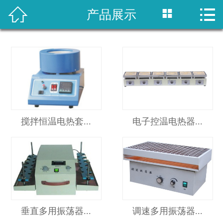



产品展示
网站首页

关于我们
产品展示
新闻资讯
客户案例
搅拌恒温电热套...
电子控温电热器...
留言反馈
联系我们
垂直多用振荡器...
调速多用振荡器...