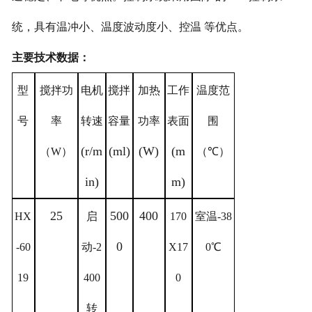
统，具有温冲小、温度波动度小、控温 等优点。
主要技术数据：
型
搅拌功
电机
搅拌
加热
工作
温度范
号
率
转速
容量
功率
表面
围
(r/m
(ml)
(W)
(m
（
W
）
（
℃）
in)
m)
25
500
400
HX
启
170
室温
-38
0
-60
动
-2
X17
0℃
19
400
0
转