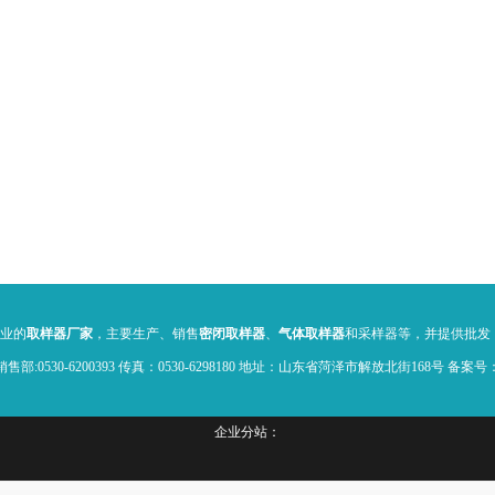
专业的
取样器厂家
，主要生产、销售
密闭取样器
、
气体取样器
和采样器等，并提供批发，报价
 / 销售部:0530-6200393 传真：0530-6298180 地址：山东省菏泽市解放北街168号 备案号
企业分站：