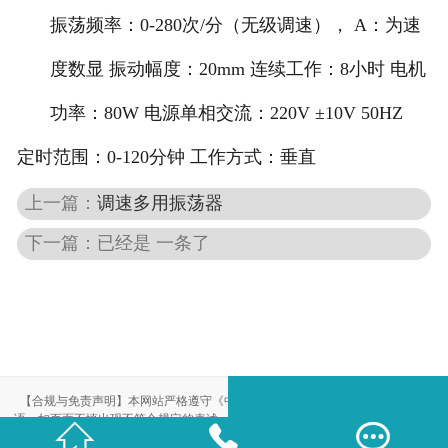
振荡频率
：
0-280
次
/分（无级调速
），
A：为速
度数显 振动幅度
：
20mm 连续工作
：
8小时 电机
功率
：
80W 电源单相交流
：
220V ±10V 50HZ
定时范围：
0-120分钟 工作方式：垂直
上一篇：
调速多用振荡器
下一篇：已经是 一条了
【合规与免责声明】本网站严格遵守《中华人民共和国广告法》，尽力规范用
语。如页面不慎出现不符合规定的表述，敬请联系我们，将立即更正；相关内容



仅供参考，不构成交易依据。