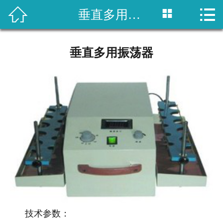



垂直多用振荡器
网站首页

关于我们
垂直多用振荡器
产品展示
新闻资讯
客户案例
留言反馈
联系我们
技术参数：